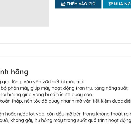
MUA NG
THÊM VÀO GIỎ
ính hãng
 quá lỏng, vừa vặn với thiết bị máy móc.
g bộ phận máy giúp máy hoạt động trơn tru, tăng năng suất.
 hai hướng giúp vòng bi có tốc độ quay cao.
n xoắn thấp, nên tốc độ quay nhanh mà vẫn tiết kiệm được đi
bẩn hoặc nước lọt vào, còn dầu mỡ bên trong không thoát ra
quả, không gây hư hỏng máy trong suốt quá trình hoạt động