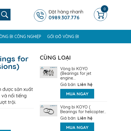
0
Đặt hàng nhanh
0989.307.776
ÒNG BI CÔNG NGHIỆP
GỐI ĐỠ VÒNG BI
ings for
CÙNG LOẠI
sions)
Vòng bi KOYO
(Bearings for jet
engine...
Giá bán:
Liên hệ
 được sản xuất
MUA NGAY
 và nổi tiếng
ợt trội.
Vòng bi KOYO (
Bearings for helicopter...
Giá bán:
Liên hệ
MUA NGAY