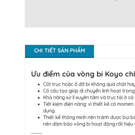
CHI TIẾT SẢN PHẨM
Ưu điểm của vòng bi Koyo ch
Cốt trục hoặc ổ đỡ bi không quá chặt hay
Có cấu tạo giúp di chuyển linh hoạt tron
Khả năng xử lí xuyên tâm và trục tải ở cả
Tiết kiệm điện năng: vì thiết kế có mome
dụng.
Thiết kế thông minh nên tránh được bụi 
nên đảm bảo vòng bi hoạt động rất hiệu 
------