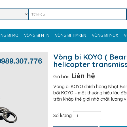
NG BI IKO
VÒNG BI NTN
VÒNG BI TIMKEN
VÒNG BI INOX
V
Vòng bi KOYO ( Bear
helicopter transmis
Liên hệ
Giá bán:
Vòng bi KOYO chính hãng Nhật Bản
bởi KOYO – một thương hiệu lâu đời
trên khắp thế giới nhờ chất lượng vư
Số lượng