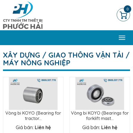
0
Togg
navi
XÂY DỰNG / GIAO THÔNG VẬN TẢI /
MÁY NÔNG NGHIỆP
Vòng bi KOYO (Bearing for
Vòng bi KOYO (Bearings for
tractor...
forklift mast...
Giá bán:
Liên hệ
Giá bán:
Liên hệ