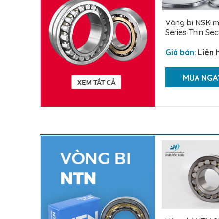
Vòng bi NSK 
Series Thin Sect
Giá bán:
Liên 
MUA NGA