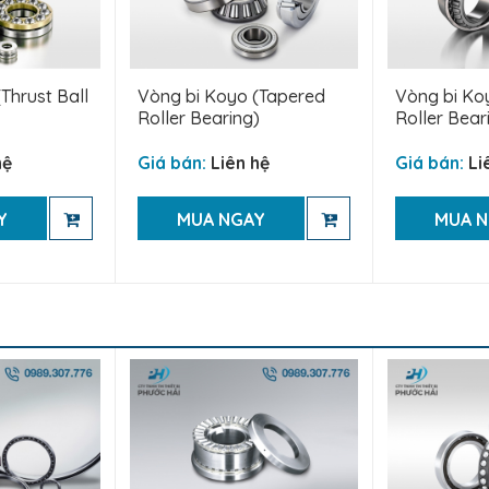
Thrust Ball
Vòng bi Koyo (Tapered
Vòng bi Koy
Roller Bearing)
Roller Bear
hệ
Giá bán:
Liên hệ
Giá bán:
Li
Y
MUA NGAY
MUA 