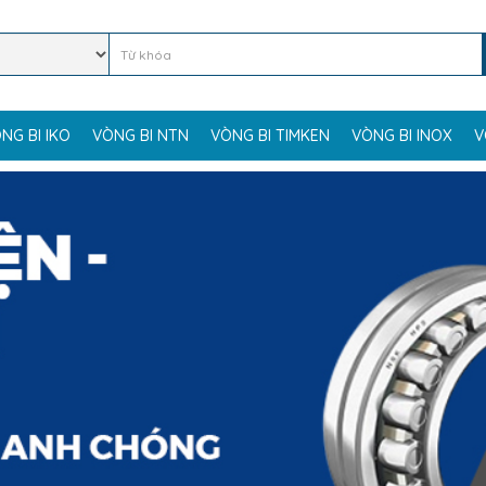
NG BI IKO
VÒNG BI NTN
VÒNG BI TIMKEN
VÒNG BI INOX
V