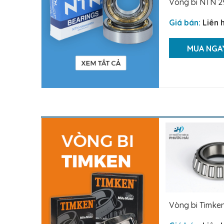
Vòng bi NTN 2
Giá bán:
Liên 
MUA NGA
Vòng bi Timke