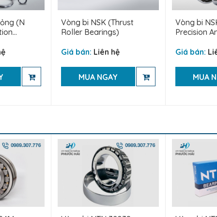
mỏng (N
Vòng bi NSK (Thrust
Vòng bi NS
ion...
Roller Bearings)
Precision An
hệ
Giá bán:
Liên hệ
Giá bán:
Li
Y
MUA NGAY
MUA 