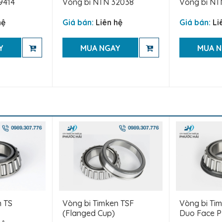
9414
Vòng bi NTN 32038
Vòng bi NT
hệ
Giá bán:
Liên hệ
Giá bán:
Li
Y
MUA NGAY
MUA 
n TS
Vòng bi Timken TSF
Vòng bi Tim
(Flanged Cup)
Duo Face Pl