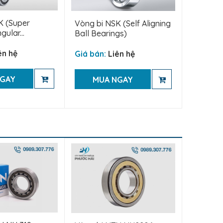
K (Super
Vòng bi NSK (Self Aligning
gular...
Ball Bearings)
ên hệ
Giá bán:
Liên hệ
NGAY
MUA NGAY