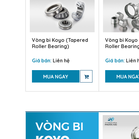
rust
Vòng bi Koyo (Tapered
Vòng bi Koyo
Roller Bearing)
Roller Bearin
Giá bán:
Liên hệ
Giá bán:
Liên 
MUA NGAY
MUA NGA