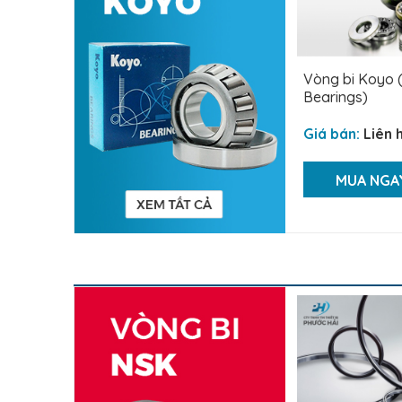
Vòng bi Koyo (
Bearings)
Giá bán:
Liên 
MUA NGA