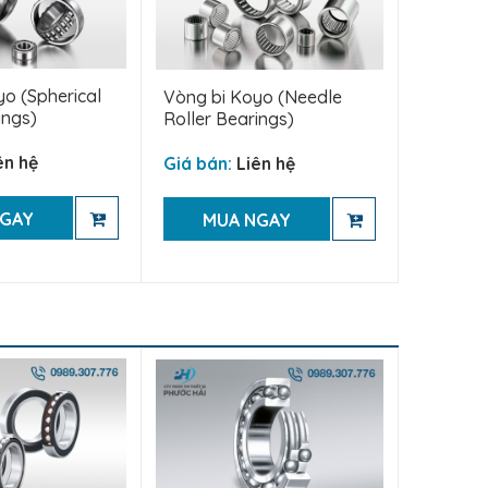
o (Spherical
Vòng bi Koyo (Needle
ings)
Roller Bearings)
ên hệ
Giá bán:
Liên hệ
NGAY
MUA NGAY