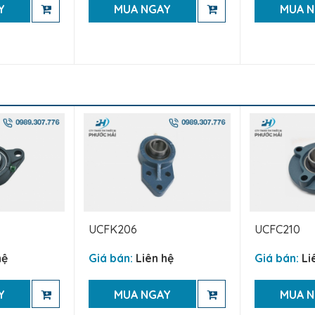
Y
MUA NGAY
MUA 
UCFK206
UCFC210
hệ
Giá bán:
Liên hệ
Giá bán:
Li
Y
MUA NGAY
MUA 