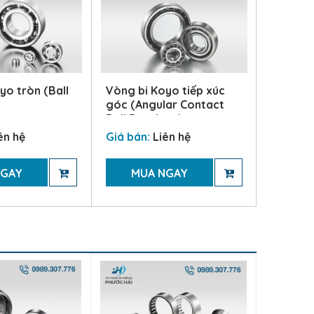
yo tròn (Ball
Vòng bi Koyo tiếp xúc
Vòng bi
góc (Angular Contact
Ball Be
Ball Bearings)
ên hệ
Giá bán:
Liên hệ
Giá bán
NGAY
MUA NGAY
MU