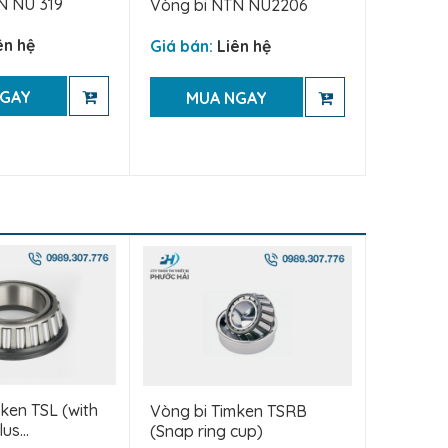
N NU 319
Vòng bi NTN NU2206
ên hệ
Giá bán:
Liên hệ
NGAY
MUA NGAY
ken TSL (with
Vòng bi Timken TSRB
us...
(Snap ring cup)