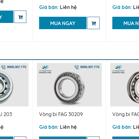
hệ
Giá bán:
Liên hệ
Giá bán:
Li
Y
MUA NGAY
MUA 
U 203
Vòng bi FAG 30209
Vòng bi FA
hệ
Giá bán:
Liên hệ
Giá bán:
Li