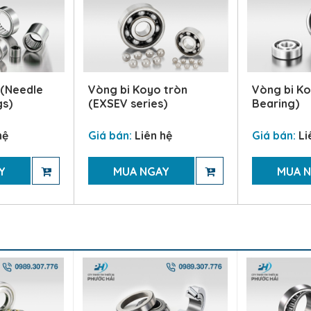
 (Needle
Vòng bi Koyo tròn
Vòng bi Ko
gs)
(EXSEV series)
Bearing)
hệ
Giá bán:
Liên hệ
Giá bán:
Li
Y
MUA NGAY
MUA 