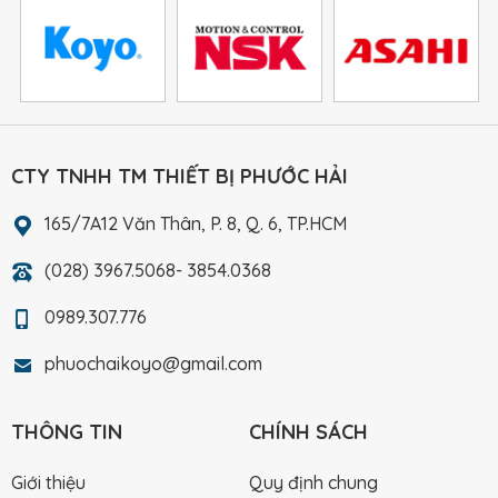
CTY TNHH TM THIẾT BỊ PHƯỚC HẢI
165/7A12 Văn Thân, P. 8, Q. 6, TP.HCM
(028) 3967.5068- 3854.0368
0989.307.776
phuochaikoyo@gmail.com
THÔNG TIN
CHÍNH SÁCH
Giới thiệu
Quy định chung