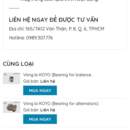
------
LIÊN HỆ NGAY ĐỂ ĐƯỢC TƯ VẤN
Địa chỉ: 165/7A12 Văn Thân, P. 8, Q. 6, TPHCM
Hotline:
0989.307.776
CÙNG LOẠI
Vòng bi KOYO (Bearing for balance...
Giá bán:
Liên hệ
MUA NGAY
Vòng bi KOYO (Bearing for alternators)
Giá bán:
Liên hệ
MUA NGAY