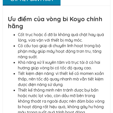
Ưu điểm của vòng bi Koyo chính
hãng
Cốt trục hoặc ổ đỡ bi không quá chặt hay quá
lỏng, vừa vặn với thiết bị máy móc.
Có cấu tạo giúp di chuyển linh hoạt trong bộ
phận máy giúp máy hoạt động trơn tru, tăng
năng suất.
Khả năng xử lí xuyên tâm và trục tải ở cả hai
hướng giúp vòng bi có tốc độ quay cao.
Tiết kiệm điện năng: vì thiết kế có momen xoắn
thấp, nên tốc độ quay nhanh mà vẫn tiết kiệm
được điện năng sử dụng.
Thiết kế thông minh nên tránh được bụi bẩn
hoặc nước lọt vào, còn dầu mỡ bên trong
không thoát ra ngoài được nên đảm bảo vòng
bi hoạt động rất hiệu quả, không gây hư hỏng
máy trong suốt quá trình hoạt động.