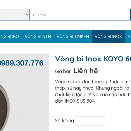
NG BI IKO
VÒNG BI NTN
VÒNG BI TIMKEN
VÒNG BI INOX
V
Vòng bi Inox KOYO 
Liên hệ
Giá bán:
Vòng bi bạc đạn thường được làm b
thép, sứ hay nhựa. Nhưng ngoài ra 
chất liệu đặc biệt và cao cấp hơn t
đạn INOX SUS 304.
Số lượng