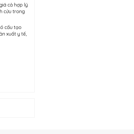
giá cả hợp lý
nh cửu trong
có cấu tạo
ản xuất y tế,