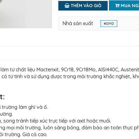
MUA NG
THÊM VÀO GIỎ
Nhà sản xuất
KOYO
làm từ chất liệu Mactenxit, 9Cr18, 9Cr18Mo, AISI440C, Austenit
có từ tính và sử dụng được trong môi trường khắc nghiệt, kh
t:
 trường làm ghỉ và ố.
rường.
, song tránh tiếp xúc trực tiếp với axit hoặc muối.
ong mọi môi trường, luôn sáng bóng, đảm bảo an toàn thực p
i trường. Giá cả cao.