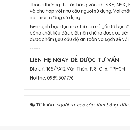
Thông thường thì các hãng vòng bi SKF, NSK, N
và phù hợp với nhu cầu người sử dụng. Với chất
mọi môi trường sử dụng.
Bên cạnh bạc đạn inox thì còn có gối đỡ bạc đ
bằng chất liệu đặc biết nên chúng được ưu tiên
dược phẩm yêu cầu độ an toàn và sạch sẽ với 
------
LIÊN HỆ NGAY ĐỂ ĐƯỢC TƯ VẤN
Địa chỉ: 165/7A12 Văn Thân, P. 8, Q. 6, TPHCM
Hotline:
0989.307.776
Từ khóa:
ngoài ra
,
cao cấp
,
làm bằng
,
đặc 