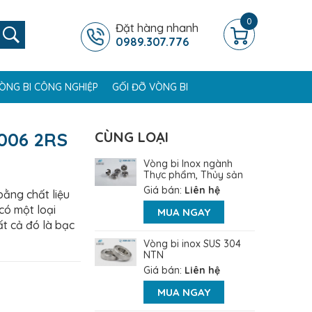
0
Đặt hàng nhanh
0989.307.776
ÒNG BI CÔNG NGHIỆP
GỐI ĐỠ VÒNG BI
6006 2RS
CÙNG LOẠI
Vòng bi Inox ngành
Thực phẩm, Thủy sản
Giá bán:
Liên hệ
ằng chất liệu
có một loại
MUA NGAY
ất cả đó là bạc
Vòng bi inox SUS 304
NTN
Giá bán:
Liên hệ
MUA NGAY