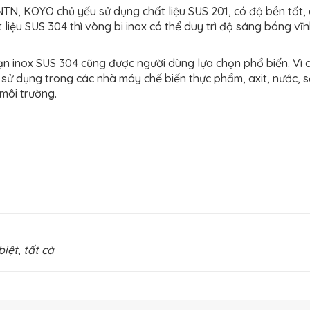
TN, KOYO chủ yếu sử dụng chất liệu SUS 201, có độ bền tốt, 
 liệu SUS 304 thì vòng bi inox có thể duy trì độ sáng bóng vĩ
ạn inox SUS 304 cũng được người dùng lựa chọn phổ biến. Vì 
 sử dụng trong các nhà máy chế biến thực phẩm, axit, nước, s
môi trường.
biệt
,
tất cả