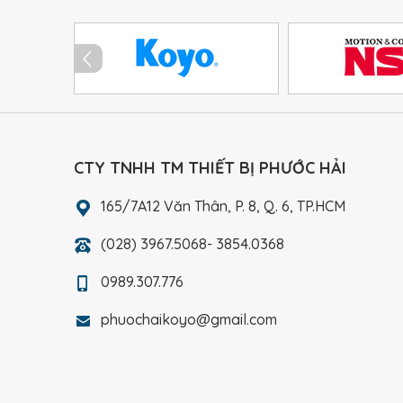
CTY TNHH TM THIẾT BỊ PHƯỚC HẢI
165/7A12 Văn Thân, P. 8, Q. 6, TP.HCM
(028) 3967.5068- 3854.0368
0989.307.776
phuochaikoyo@gmail.com