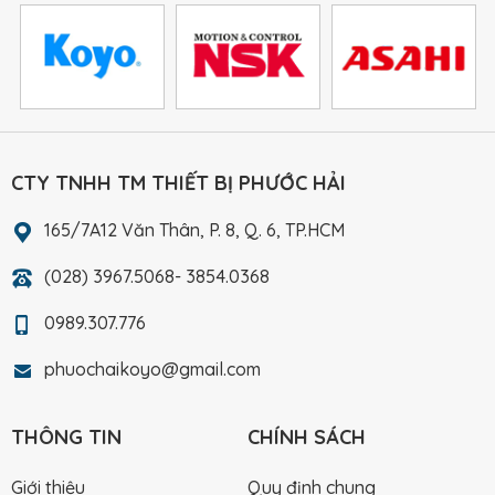
CTY TNHH TM THIẾT BỊ PHƯỚC HẢI
165/7A12 Văn Thân, P. 8, Q. 6, TP.HCM
(028) 3967.5068- 3854.0368
0989.307.776
phuochaikoyo@gmail.com
THÔNG TIN
CHÍNH SÁCH
Giới thiệu
Quy định chung