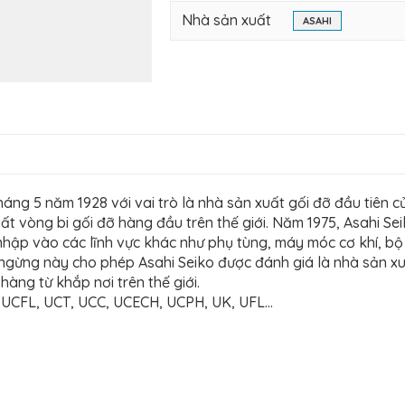
Nhà sản xuất
ASAHI
áng 5 năm 1928 với vai trò là nhà sản xuất gối đỡ đầu tiên 
t vòng bi gối đỡ hàng đầu trên thế giới. Năm 1975, Asahi Se
hập vào các lĩnh vực khác như phụ tùng, máy móc cơ khí, bộ l
g ngừng này cho phép Asahi Seiko được đánh giá là nhà sản x
àng từ khắp nơi trên thế giới.
, UCFL, UCT, UCC, UCECH, UCPH, UK, UFL…