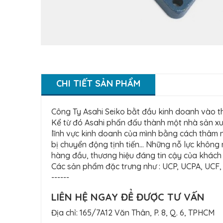
CHI TIẾT SẢN PHẨM
Công Ty Asahi Seiko bằt đầu kinh doanh vào th
Kể từ đó Asahi phấn đấu thành một nhà sản xuấ
lĩnh vực kinh doanh của mình bằng cách thâm n
bị chuyển động tịnh tiến... Những nỗ lực khôn
hàng đầu, thương hiệu đáng tin cậy của khách h
Các sản phẩm đặc trưng như : UCP, UCPA, UCF
------
LIÊN HỆ NGAY ĐỂ ĐƯỢC TƯ VẤN
Địa chỉ: 165/7A12 Văn Thân, P. 8, Q. 6, TPHCM