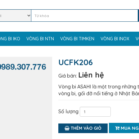
NG BI IKO
VÒNG BI NTN
VÒNG BI TIMKEN
VÒNG BI INOX
V
UCFK206
Liên hệ
Giá bán:
Vòng bi ASAHI là một trong những 
vòng bi, gối đỡ nổi tiếng ở Nhật Bả
Số lượng
MUA NG
THÊM VÀO GIỎ