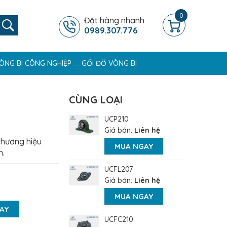
0
Đặt hàng nhanh
0989.307.776
ÒNG BI CÔNG NGHIỆP
GỐI ĐỠ VÒNG BI
CÙNG LOẠI
UCP210
Giá bán:
Liên hệ
thương hiệu
MUA NGAY
n.
UCFL207
Giá bán:
Liên hệ
MUA NGAY
AY
UCFC210