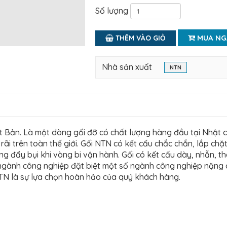
Số lượng
MUA NG
THÊM VÀO GIỎ
Nhà sản xuất
NTN
 Bản. Là một dòng gối đỡ có chất lượng hàng đầu tại Nhật c
ãi trên toàn thế giới. Gối NTN có kết cấu chắc chắn, lắp chặt.
ng đẩy bụi khi vòng bi vận hành. Gối có kết cấu dày, nhẵn, t
i ngành công nghiệp đặt biệt một số ngành công nghiệp nặng c
 NTN là sự lựa chọn hoàn hảo của quý khách hàng.