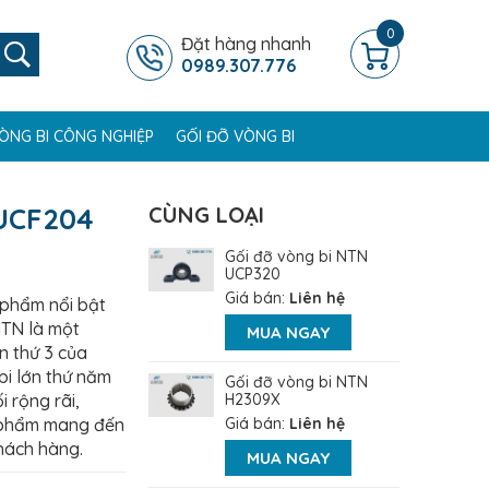
0
Đặt hàng nhanh
0989.307.776
ÒNG BI CÔNG NGHIỆP
GỐI ĐỠ VÒNG BI
 UCF204
CÙNG LOẠI
Gối đỡ vòng bi NTN
UCP320
Giá bán:
Liên hệ
 phẩm nổi bật
NTN là một
MUA NGAY
n thứ 3 của
bi lớn thứ năm
Gối đỡ vòng bi NTN
i rộng rãi,
H2309X
n phẩm mang đến
Giá bán:
Liên hệ
khách hàng.
MUA NGAY