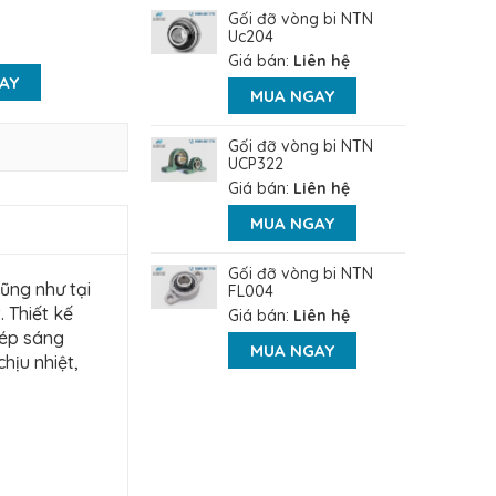
Gối đỡ vòng bi NTN
Uc204
Giá bán:
Liên hệ
AY
MUA NGAY
Gối đỡ vòng bi NTN
UCP322
Giá bán:
Liên hệ
MUA NGAY
Gối đỡ vòng bi NTN
ũng như tại
FL004
 Thiết kế
Giá bán:
Liên hệ
hép sáng
MUA NGAY
hịu nhiệt,