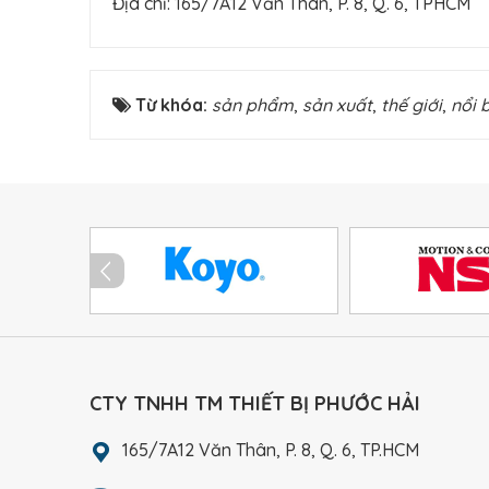
Địa chỉ: 165/7A12 Văn Thân, P. 8, Q. 6, TPHCM
Từ khóa:
sản phẩm
,
sản xuất
,
thế giới
,
nổi 
CTY TNHH TM THIẾT BỊ PHƯỚC HẢI
165/7A12 Văn Thân, P. 8, Q. 6, TP.HCM