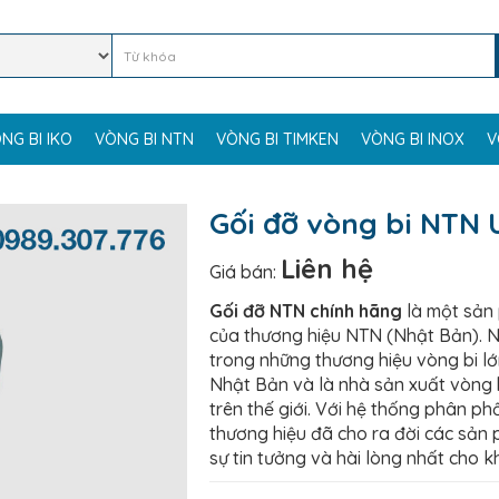
NG BI IKO
VÒNG BI NTN
VÒNG BI TIMKEN
VÒNG BI INOX
V
Gối đỡ vòng bi NTN
Liên hệ
Giá bán:
Gối đỡ NTN chính hãng
là một sản
của thương hiệu NTN (Nhật Bản). 
trong những thương hiệu vòng bi lớ
Nhật Bản và là nhà sản xuất vòng 
trên thế giới. Với hệ thống phân phố
thương hiệu đã cho ra đời các sả
sự tin tưởng và hài lòng nhất cho 