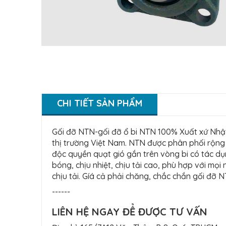
CHI TIẾT SẢN PHẨM
Gối đỡ NTN-gối đỡ ổ bi NTN 100% Xuất xứ Nhật
thị trường Việt Nam. NTN được phân phối rộng r
độc quyền quạt gió gắn trên vòng bi có tác dụ
bóng, chịu nhiệt, chịu tải cao, phù hợp với mọ
chịu tải. Gíá cả phải chăng, chắc chắn gối đỡ
------
LIÊN HỆ NGAY ĐỂ ĐƯỢC TƯ VẤN