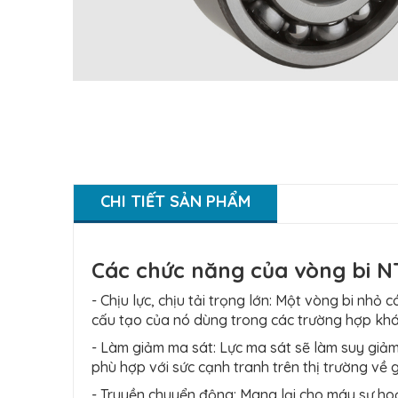
CHI TIẾT SẢN PHẨM
Các chức năng của vòng bi N
- Chịu lực, chịu tải trọng lớn: Một vòng bi nh
cấu tạo của nó dùng trong các trường hợp khá
- Làm giảm ma sát: Lực ma sát sẽ làm suy giả
phù hợp với sức cạnh tranh trên thị trường về g
- Truyền chuyển động: Mang lại cho máy sự hoạt 