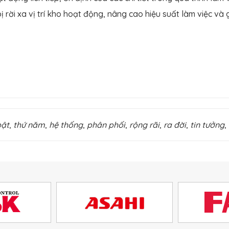
bị rời xa vị trí kho hoạt động, nâng cao hiệu suất làm việc và 
bật
,
thứ năm
,
hệ thống
,
phân phối
,
rộng rãi
,
ra đời
,
tin tưởng
,