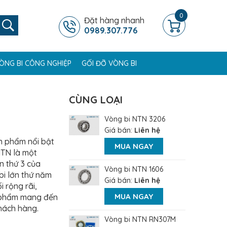
0
Đặt hàng nhanh
0989.307.776
ÒNG BI CÔNG NGHIỆP
GỐI ĐỠ VÒNG BI
CÙNG LOẠI
Vòng bi NTN 3206
Giá bán:
Liên hệ
n phẩm nổi bật
MUA NGAY
NTN là một
n thứ 3 của
Vòng bi NTN 1606
bi lớn thứ năm
Giá bán:
Liên hệ
i rộng rãi,
MUA NGAY
n phẩm mang đến
khách hàng.
Vòng bi NTN RN307M