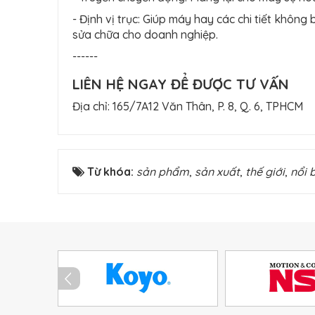
- Định vị trục: Giúp máy hay các chi tiết không 
sửa chữa cho doanh nghiệp.
------
LIÊN HỆ NGAY ĐỂ ĐƯỢC TƯ VẤN
Địa chỉ: 165/7A12 Văn Thân, P. 8, Q. 6, TPHCM
Từ khóa:
sản phẩm
,
sản xuất
,
thế giới
,
nổi 