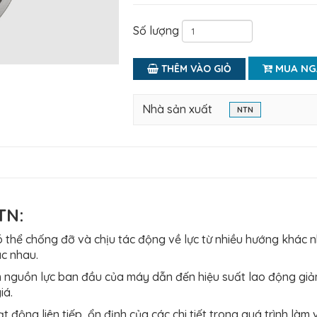
Số lượng
MUA NG
THÊM VÀO GIỎ
Nhà sản xuất
NTN
TN:
ỏ có thể chống đỡ và chịu tác động về lực từ nhiều hướng khác 
c nhau.
m nguồn lực ban đầu của máy dẫn đến hiệu suất lao động gi
iá.
động liên tiếp, ổn định của các chi tiết trong quá trình làm v