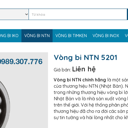
NG BI IKO
VÒNG BI NTN
VÒNG BI TIMKEN
VÒNG BI INOX
V
Vòng bi NTN 5201
Liên hệ
Giá bán:
Vòng bi NTN chính hãng
là một sả
của thương hiệu NTN (Nhật Bản). 
trong những thương hiệu vòng bi lớ
Nhật Bản và là nhà sản xuất vòng 
trên thế giới. Với hệ thống phân phố
thương hiệu đã cho ra đời các sả
sự tin tưởng và hài lòng nhất cho 