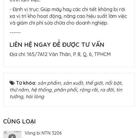
- Định vị trục: Giúp máy hay các chi tiết không bị rời
xa vị trí kho hoạt động, nâng cao hiệu suất làm việc
và giảm chi phí sửa chữa cho doanh nghiệp.
------
LIÊN HỆ NGAY ĐỂ ĐƯỢC TƯ VẤN
Địa chỉ: 165/7A12 Văn Thân, P. 8, Q. 6, TPHCM
Từ khóa:
sản phẩm
,
sản xuất
,
thế giới
,
nổi bật
,
thứ năm
,
hệ thống
,
phân phối
,
rộng rãi
,
ra đời
,
tin
tưởng
,
hài lòng
CÙNG LOẠI
Vòng bi NTN 3206