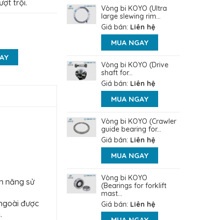
ợt trội.
Vòng bi KOYO (Ultra
large slewing rim...
Giá bán:
Liên hệ
MUA NGAY
AY
Vòng bi KOYO (Drive
shaft for...
Giá bán:
Liên hệ
MUA NGAY
Vòng bi KOYO (Crawler
guide bearing for...
Giá bán:
Liên hệ
MUA NGAY
Vòng bi KOYO
ện năng sử
(Bearings for forklift
mast...
 ngoài được
Giá bán:
Liên hệ
.
MUA NGAY