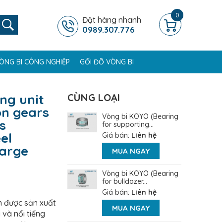
0
Đặt hàng nhanh
0989.307.776
ÒNG BI CÔNG NGHIỆP
GỐI ĐỠ VÒNG BI
ng unit
CÙNG LOẠI
ion gears
Vòng bi KOYO (Bearing
s
for supporting...
el
Giá bán:
Liên hệ
large
MUA NGAY
Vòng bi KOYO (Bearing
for bulldozer...
Giá bán:
Liên hệ
 được sản xuất
MUA NGAY
 và nổi tiếng