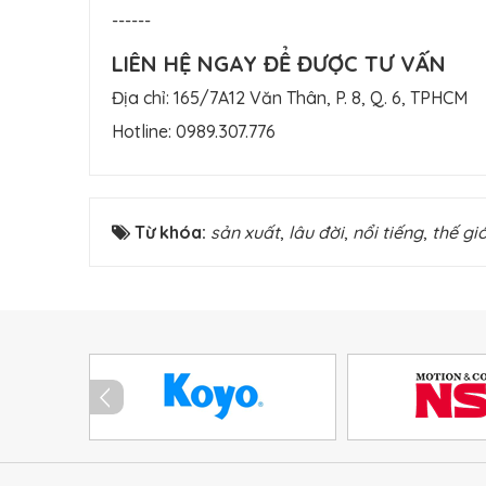
------
LIÊN HỆ NGAY ĐỂ ĐƯỢC TƯ VẤN
Địa chỉ: 165/7A12 Văn Thân, P. 8, Q. 6, TPHCM
Hotline:
0989.307.776
Từ khóa:
sản xuất
,
lâu đời
,
nổi tiếng
,
thế giớ