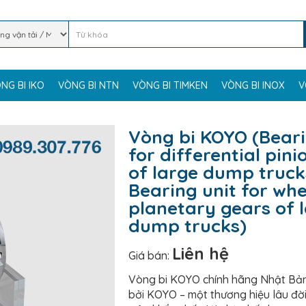
NG BI IKO
VÒNG BI NTN
VÒNG BI TIMKEN
VÒNG BI INOX
V
Vòng bi KOYO (Beari
for differential pin
of large dump truck
Bearing unit for whe
planetary gears of 
dump trucks)
Liên hệ
Giá bán:
Vòng bi KOYO chính hãng Nhật Bản
bởi KOYO – một thương hiệu lâu đời