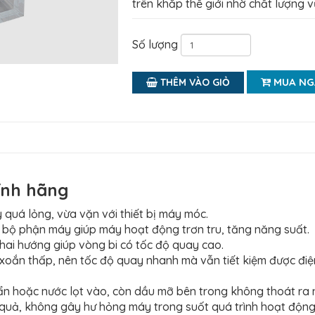
trên khắp thế giới nhờ chất lượng vư
Số lượng
MUA NG
THÊM VÀO GIỎ
ính hãng
 quá lỏng, vừa vặn với thiết bị máy móc.
g bộ phận máy giúp máy hoạt động trơn tru, tăng năng suất.
 hai hướng giúp vòng bi có tốc độ quay cao.
n xoắn thấp, nên tốc độ quay nhanh mà vẫn tiết kiệm được đi
bẩn hoặc nước lọt vào, còn dầu mỡ bên trong không thoát ra
quả, không gây hư hỏng máy trong suốt quá trình hoạt động