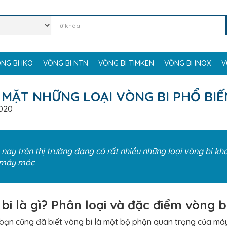
NG BI IKO
VÒNG BI NTN
VÒNG BI TIMKEN
VÒNG BI INOX
V
 MẶT NHỮNG LOẠI VÒNG BI PHỔ BIẾ
020
 nay trên thị trường đang có rất nhiều những loại vòng bi k
 máy móc
bi là gì? Phân loại và đặc điểm vòng b
bạn cũng đã biết vòng bi là một bộ phận quan trọng của máy