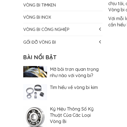
chịu tải
VÒNG BI TIMKEN
Vòng bi 
VÒNG BI INOX
Với mỗi 
cần hiểu
VÒNG BI CÔNG NGHIỆP
GỐI ĐỠ VÒNG BI
BÀI NỔI BẬT
Mỡ bôi trơn quan trọng
như nào với vòng bi?
Tìm hiểu về vòng bi kim
Ký Hiệu Thông Số Kỹ
Thuật Của Các Loại
Vòng Bi