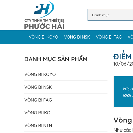
VÒNG BI KOYO
VÒNG BI NSK
VÒNG BI FAG
VÒ
ĐIỂM
DANH MỤC SẢN PHẨM
10/06/2
VÒNG BI KOYO
VÒNG BI NSK
Hiện
loại
VÒNG BI FAG
VÒNG BI IKO
Vòng 
VÒNG BI NTN
Như các 