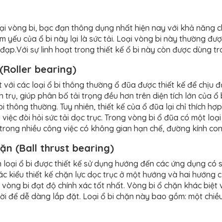
loại vòng bi, bạc đạn thông dụng nhất hiện nay với khả năng c
m yếu của ổ bi này lại là sức tải. Loại vòng bi này thường đư
 đạp.Với sự linh hoạt trong thiết kế ổ bi này còn được dùng tr
(Roller bearing)
 với các loại ổ bi thông thường ổ đũa được thiết kế để chịu đ
 trụ, giúp phân bố tải trọng đều hơn trên diện tích lớn của ổ 
bi thông thường. Tuy nhiên, thiết kế của ổ đũa lại chỉ thích 
việc đòi hỏi sức tải dọc trục. Trong vòng bi ổ đũa có một loạ
trong nhiều công việc có không gian hạn chế, đường kính con
hặn (Ball thrust bearing)
 loại ổ bi được thiết kế sử dụng hướng đến các ứng dụng có sứ
ác kiểu thiết kế chặn lực dọc trục ở một hướng và hai hướng 
p vòng bi đạt độ chính xác tốt nhất. Vòng bi ổ chặn khác biệt
rời để dễ dàng lắp đặt. Loại ổ bi chặn này bao gồm: một chiều