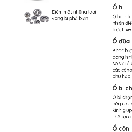
Ổ bi
Điểm mặt những loại
Ổ bi là 
vòng bi phổ biến
nhiên điể
trượt, xe
Ổ đũa 
Khác biệt
dạng hình
so với ổ 
các công 
phù hợp 
Ổ bi c
Ổ bi chặn
này có c
kính giú
chế tạo 
Ổ côn