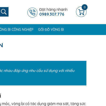
0
Đặt hàng nhanh
0989.307.776
ÒNG BI CÔNG NGHIỆP
GỐI ĐỠ VÒNG BI
N
hác nhau đáp ứng nhu cầu sử dụng với nhiều
i
 móc, vòng bi có tác dụng giảm ma sát, tăng sức