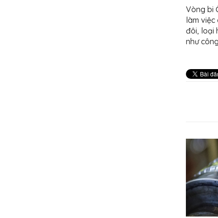
Vòng bi Ổ
làm việc
đôi, loạ
như công