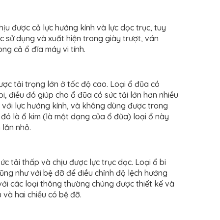
hịu được cả lực hướng kính và lực dọc trục, tuy
ợc sử dụng và xuất hiện trong giày trượt, ván
ong cả ổ đĩa máy vi tính.
ược tải trọng lớn ở tốc độ cao. Loại ổ đũa có
bi, điều đó giúp cho ổ đũa có sức tải lớn hơn nhiều
hợp với lực hướng kính, và không dùng được trong
i đó là ổ kim (là một dạng của ổ đũa) loại ổ này
 lăn nhỏ.
c tải thấp và chịu được lực trục dọc. Loại ổ bi
cũng như với bệ đỡ để điều chỉnh độ lệch hướng
 với các loại thông thường chúng được thiết kế và
 và hai chiều có bệ đỡ.