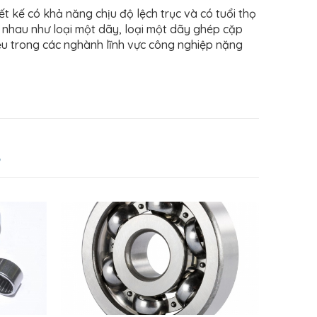
iết kế có khả năng chịu độ lệch trục và có tuổi thọ
c nhau như loại một dãy, loại một dãy ghép cặp
ều trong các nghành lĩnh vực công nghiệp nặng
?