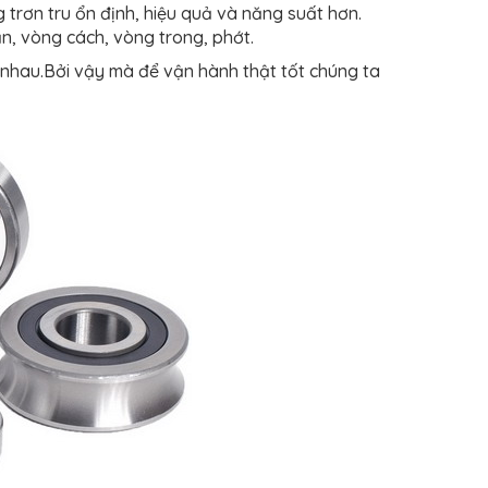
g trơn tru ổn định, hiệu quả và năng suất hơn.
n, vòng cách, vòng trong, phớt.
ác nhau.Bởi vậy mà để vận hành thật tốt chúng ta