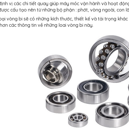
, định vị các chi tiết quay giúp máy móc vận hành và hoạt độn
được cấu tạo nên từ những bộ phận : phớt, vòng ngoài, con lă
loại vòng bi sẽ có những kích thước, thiết kế và tải trọng kh
 hơn các thông tin về những loai vòng bi này.