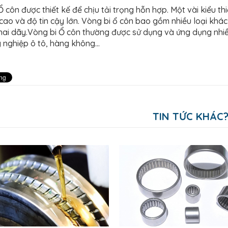
 côn được thiết kế để chịu tải trọng hỗn hợp. Một vài kiểu th
 cao và độ tin cậy lớn. Vòng bi ổ côn bao gồm nhiều loại khá
i hai dãy.Vòng bi Ổ côn thường được sử dụng và ứng dụng nhi
 nghiệp ô tô, hàng không…
TIN TỨC KHÁC