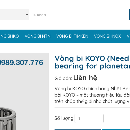
NG BI IKO
VÒNG BI NTN
VÒNG BI TIMKEN
VÒNG BI INOX
V
Vòng bi KOYO (Needl
bearing for planeta
Liên hệ
Giá bán:
Vòng bi KOYO chính hãng Nhật Bản
bởi KOYO – một thương hiệu lâu đời
trên khắp thế giới nhờ chất lượng vư
Số lượng