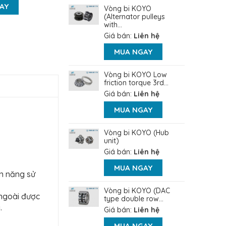
AY
Vòng bi KOYO
(Alternator pulleys
with...
Giá bán:
Liên hệ
MUA NGAY
Vòng bi KOYO Low
friction torque 3rd...
Giá bán:
Liên hệ
MUA NGAY
Vòng bi KOYO (Hub
unit)
Giá bán:
Liên hệ
MUA NGAY
ện năng sử
Vòng bi KOYO (DAC
 ngoài được
type double row...
.
Giá bán:
Liên hệ
MUA NGAY