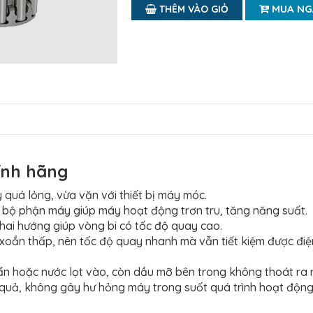
MUA NG
THÊM VÀO GIỎ
ính hãng
 quá lỏng, vừa vặn với thiết bị máy móc.
g bộ phận máy giúp máy hoạt động trơn tru, tăng năng suất.
 hai hướng giúp vòng bi có tốc độ quay cao.
n xoắn thấp, nên tốc độ quay nhanh mà vẫn tiết kiệm được đi
bẩn hoặc nước lọt vào, còn dầu mỡ bên trong không thoát ra
quả, không gây hư hỏng máy trong suốt quá trình hoạt động