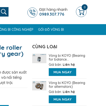
0
Đặt hàng nhanh
0989.307.776
ÒNG BI CÔNG NGHIỆP
GỐI ĐỠ VÒNG BI
e roller
CÙNG LOẠI
ry gear)
Vòng bi KOYO (Bearing
for balance...
Giá bán:
Liên hệ
 được sản xuất
MUA NGAY
 và nổi tiếng
ợt trội.
Vòng bi KOYO (Bearing
for alternators)
Giá bán:
Liên hệ
MUA NGAY