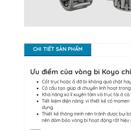
CHI TIẾT SẢN PHẨM
Ưu điểm của vòng bi Koyo ch
Cốt trục hoặc ổ đỡ bi không quá chặt hay
Có cấu tạo giúp di chuyển linh hoạt tron
Khả năng xử lí xuyên tâm và trục tải ở cả
Tiết kiệm điện năng: vì thiết kế có mome
dụng.
Thiết kế thông minh nên tránh được bụi 
nên đảm bảo vòng bi hoạt động rất hiệu 
------