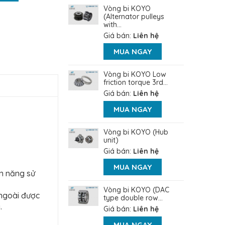
Vòng bi KOYO
(Alternator pulleys
with...
Giá bán:
Liên hệ
MUA NGAY
Vòng bi KOYO Low
friction torque 3rd...
Giá bán:
Liên hệ
MUA NGAY
Vòng bi KOYO (Hub
unit)
Giá bán:
Liên hệ
MUA NGAY
ện năng sử
Vòng bi KOYO (DAC
 ngoài được
type double row...
.
Giá bán:
Liên hệ
MUA NGAY