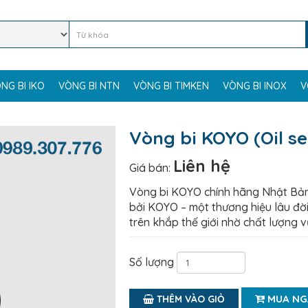
NG BI IKO
VÒNG BI NTN
VÒNG BI TIMKEN
VÒNG BI INOX
V
Vòng bi KOYO (Oil se
Liên hệ
Giá bán:
Vòng bi KOYO chính hãng Nhật Bản
bởi KOYO – một thương hiệu lâu đời
trên khắp thế giới nhờ chất lượng vư
Số lượng
MUA NG
THÊM VÀO GIỎ