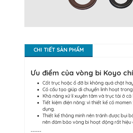
CHI TIẾT SẢN PHẨM
Ưu điểm của vòng bi Koyo ch
Cốt trục hoặc ổ đỡ bi không quá chặt hay
Có cấu tạo giúp di chuyển linh hoạt tron
Khả năng xử lí xuyên tâm và trục tải ở cả
Tiết kiệm điện năng: vì thiết kế có mome
dụng.
Thiết kế thông minh nên tránh được bụi 
nên đảm bảo vòng bi hoạt động rất hiệu 
------