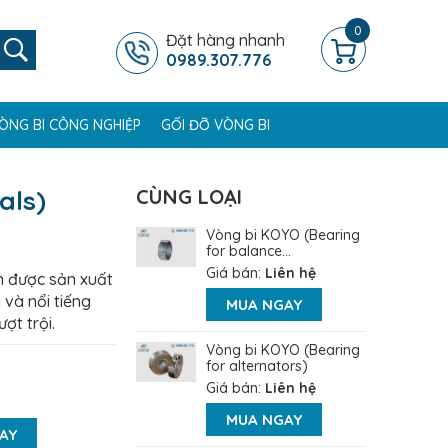
0
Đặt hàng nhanh
0989.307.776
ÒNG BI CÔNG NGHIỆP
GỐI ĐỠ VÒNG BI
als)
CÙNG LOẠI
Vòng bi KOYO (Bearing
for balance...
Giá bán:
Liên hệ
 được sản xuất
 và nổi tiếng
MUA NGAY
ợt trội.
Vòng bi KOYO (Bearing
for alternators)
Giá bán:
Liên hệ
MUA NGAY
AY