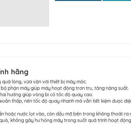
ính hãng
 quá lỏng, vừa vặn với thiết bị máy móc.
g bộ phận máy giúp máy hoạt động trơn tru, tăng năng suất.
 hai hướng giúp vòng bi có tốc độ quay cao.
n xoắn thấp, nên tốc độ quay nhanh mà vẫn tiết kiệm được đi
bẩn hoặc nước lọt vào, còn dầu mỡ bên trong không thoát ra
quả, không gây hư hỏng máy trong suốt quá trình hoạt động