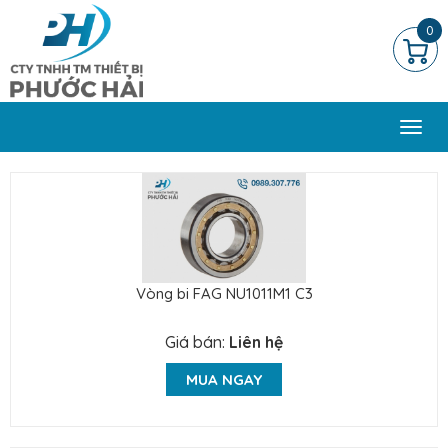
0
Togg
navi
Vòng bi FAG NU1011M1 C3
Giá bán:
Liên hệ
MUA NGAY