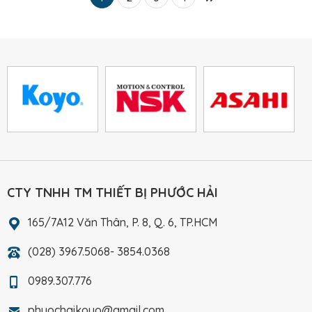
CTY TNHH TM THIẾT BỊ PHƯỚC HẢI
165/7A12 Văn Thân, P. 8, Q. 6, TP.HCM
(028) 3967.5068- 3854.0368
0989.307.776
phuochaikoyo@gmail.com