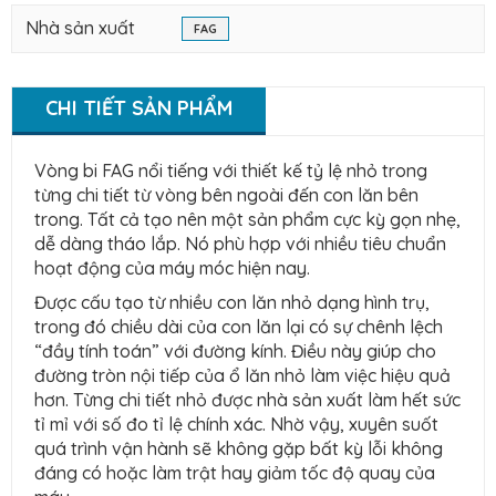
Nhà sản xuất
FAG
CHI TIẾT SẢN PHẨM
Vòng bi FAG nổi tiếng với thiết kế tỷ lệ nhỏ trong
từng chi tiết từ vòng bên ngoài đến con lăn bên
trong. Tất cả tạo nên một sản phẩm cực kỳ gọn nhẹ,
dễ dàng tháo lắp. Nó phù hợp với nhiều tiêu chuẩn
hoạt động của máy móc hiện nay.
Được cấu tạo từ nhiều con lăn nhỏ dạng hình trụ,
trong đó chiều dài của con lăn lại có sự chênh lệch
“đầy tính toán” với đường kính. Điều này giúp cho
đường tròn nội tiếp của ổ lăn nhỏ làm việc hiệu quả
hơn. Từng chi tiết nhỏ được nhà sản xuất làm hết sức
tỉ mỉ với số đo tỉ lệ chính xác. Nhờ vậy, xuyên suốt
quá trình vận hành sẽ không gặp bất kỳ lỗi không
đáng có hoặc làm trật hay giảm tốc độ quay của