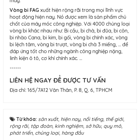
máy.
Vòng bi FAG
xuất hiện rộng rãi trong mọi lĩnh vực
hoạt động hiện nay. Nó được xem là sản phẩm chủ
chốt của máy móc công nghiệp. Với 4000 chủng loại
vòng bi khác nhau như: Bi cầu, bi chà, bi đũa, bi côn,
bi nhào Cana, bi kim, bi gối, vòng bi chính xác, vòng
bi lệch tâm, vòng bi trượt, vòng bi chà 3 miếng, … để
đáp ứng tốt cho những ngành công nghiệp nặng,
linh kiện ô tô, cơ khí chính xác. …
------
LIÊN HỆ NGAY ĐỂ ĐƯỢC TƯ VẤN
Địa chỉ: 165/7A12 Văn Thân, P. 8, Q. 6, TPHCM
Từ khóa:
sản xuất
,
hiện nay
,
nổi tiếng
,
thế giới
,
rộng rãi
,
tập đoàn
,
kinh nghiệm
,
sở hữu
,
quy mô
,
phát triển
,
chủng loại
,
hàng đầu