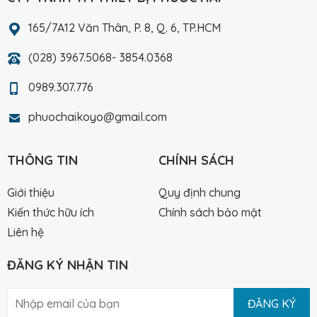
165/7A12 Văn Thân, P. 8, Q. 6, TP.HCM
(028) 3967.5068- 3854.0368
0989.307.776
phuochaikoyo@gmail.com
THÔNG TIN
CHÍNH SÁCH
Giới thiệu
Quy định chung
Kiến thức hữu ích
Chính sách bảo mật
Liên hệ
ĐĂNG KÝ NHẬN TIN
ĐĂNG KÝ