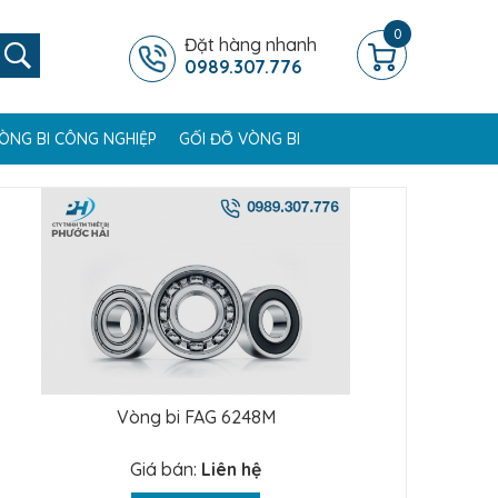
0
Đặt hàng nhanh
0989.307.776
ÒNG BI CÔNG NGHIỆP
GỐI ĐỠ VÒNG BI
Vòng bi FAG 6248M
Giá bán:
Liên hệ