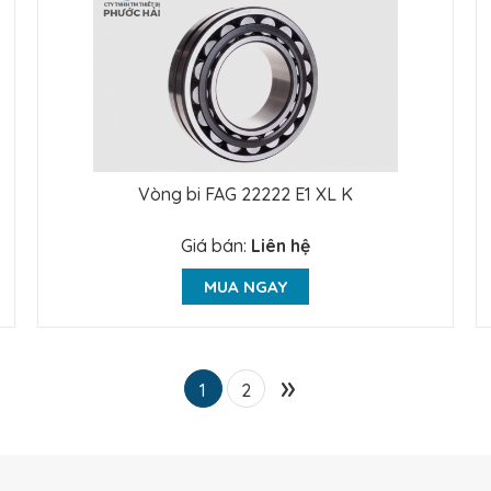
Vòng bi FAG 22222 E1 XL K
Giá bán:
Liên hệ
MUA NGAY
»
1
2