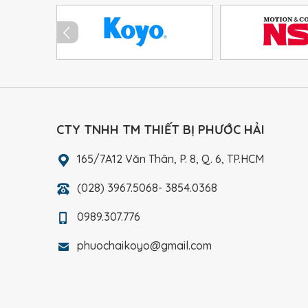
CTY TNHH TM THIẾT BỊ PHƯỚC HẢI
165/7A12 Văn Thân, P. 8, Q. 6, TP.HCM
(028) 3967.5068- 3854.0368
0989.307.776
phuochaikoyo@gmail.com