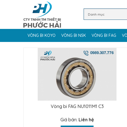
VÒNG BI KOYO
VÒNG BI NSK
VÒNG BI FAG
VÒ
Vòng bi FAG NU1011M1 C3
Giá bán:
Liên hệ