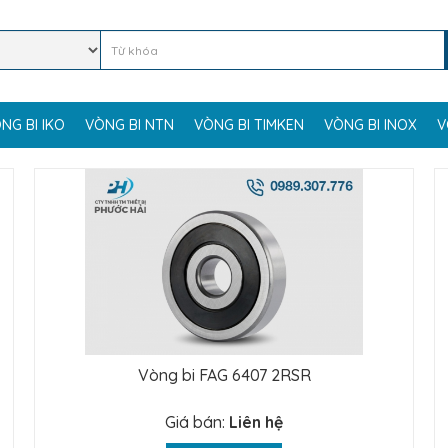
NG BI IKO
VÒNG BI NTN
VÒNG BI TIMKEN
VÒNG BI INOX
V
Vòng bi FAG 6407 2RSR
Giá bán:
Liên hệ