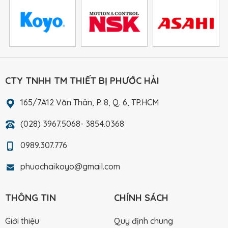
CTY TNHH TM THIẾT BỊ PHƯỚC HẢI
165/7A12 Văn Thân, P. 8, Q. 6, TP.HCM
(028) 3967.5068- 3854.0368
0989.307.776
phuochaikoyo@gmail.com
THÔNG TIN
CHÍNH SÁCH
Giới thiệu
Quy định chung