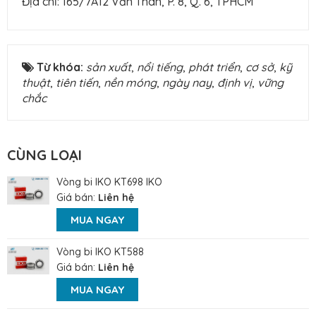
Địa chỉ: 165/7A12 Văn Thân, P. 8, Q. 6, TPHCM
Từ khóa:
sản xuất
,
nổi tiếng
,
phát triển
,
cơ sở
,
kỹ
thuật
,
tiên tiến
,
nền móng
,
ngày nay
,
định vị
,
vững
chắc
CÙNG LOẠI
Vòng bi IKO KT698 IKO
Giá bán:
Liên hệ
MUA NGAY
Vòng bi IKO KT588
Giá bán:
Liên hệ
MUA NGAY