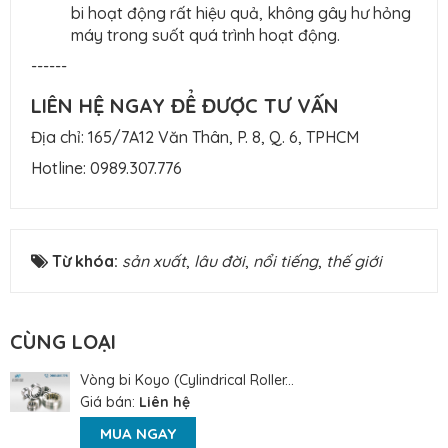
bi hoạt động rất hiệu quả, không gây hư hỏng
máy trong suốt quá trình hoạt động.
------
LIÊN HỆ NGAY ĐỂ ĐƯỢC TƯ VẤN
Địa chỉ: 165/7A12 Văn Thân, P. 8, Q. 6, TPHCM
Hotline:
0989.307.776
Từ khóa:
sản xuất
,
lâu đời
,
nổi tiếng
,
thế giới
CÙNG LOẠI
Vòng bi Koyo (Cylindrical Roller...
Giá bán:
Liên hệ
MUA NGAY