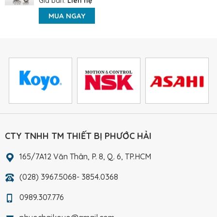
Giá bán:
Liên hệ
MUA NGAY
CTY TNHH TM THIẾT BỊ PHƯỚC HẢI
165/7A12 Văn Thân, P. 8, Q. 6, TP.HCM
(028) 3967.5068- 3854.0368
0989.307.776