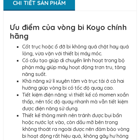
CHI TIẾT SẢN PHẨM
Ưu điểm của vòng bi Koyo chính
hãng
Cốt trục hoặc ổ đỡ bi không quá chặt hay quá
lỏng, vừa vặn với thiết bị máy móc.
Có cấu tạo giúp di chuyển linh hoạt trong bộ
phận máy giúp máy hoạt động trơn tru, tăng
năng suất.
Khả năng xử lí xuyên tâm và trục tải ở cả hai
hướng giúp vòng bi có tốc độ quay cao.
Tiết kiệm điện năng: vì thiết kế có momen xoắn
thấp, nên tốc độ quay nhanh mà vẫn tiết kiệm
được điện năng sử dụng.
Thiết kế thông minh nên tránh được bụi bẩn
hoặc nước lọt vào, còn dầu mỡ bên trong
không thoát ra ngoài được nên đảm bảo vòng
bi hoạt động rất hiệu quả, không gây hư hỏng