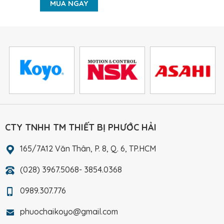
MUA NGAY
CTY TNHH TM THIẾT BỊ PHƯỚC HẢI
165/7A12 Văn Thân, P. 8, Q. 6, TP.HCM
(028) 3967.5068- 3854.0368
0989.307.776
phuochaikoyo@gmail.com