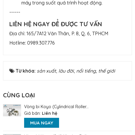
máy trong suốt quá trình hoạt động.
------
LIÊN HỆ NGAY ĐỂ ĐƯỢC TƯ VẤN
Địa chỉ: 165/7A12 Văn Thân, P. 8, Q. 6, TPHCM
Hotline:
0989.307.776
Từ khóa:
sản xuất
,
lâu đời
,
nổi tiếng
,
thế giới
CÙNG LOẠI
Vòng bi Koyo (Cylindrical Roller...
Giá bán:
Liên hệ
MUA NGAY