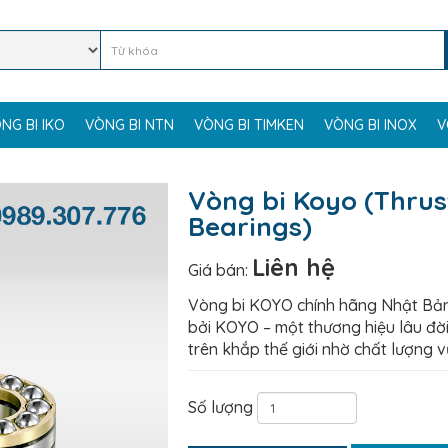
NG BI IKO
VÒNG BI NTN
VÒNG BI TIMKEN
VÒNG BI INOX
V
Vòng bi Koyo (Thrus
Bearings)
Liên hệ
Giá bán:
Vòng bi KOYO chính hãng Nhật Bản
bởi KOYO – một thương hiệu lâu đời
trên khắp thế giới nhờ chất lượng vư
Số lượng