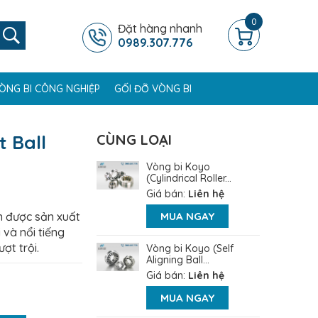
0
Đặt hàng nhanh
0989.307.776
ÒNG BI CÔNG NGHIỆP
GỐI ĐỠ VÒNG BI
t Ball
CÙNG LOẠI
Vòng bi Koyo
(Cylindrical Roller...
Giá bán:
Liên hệ
 được sản xuất
MUA NGAY
 và nổi tiếng
ợt trội.
Vòng bi Koyo (Self
Aligning Ball...
Giá bán:
Liên hệ
MUA NGAY