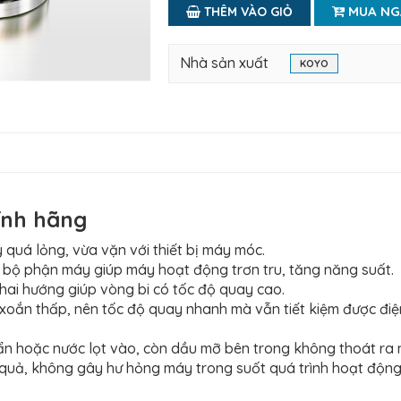
MUA NG
THÊM VÀO GIỎ
Nhà sản xuất
KOYO
ính hãng
 quá lỏng, vừa vặn với thiết bị máy móc.
g bộ phận máy giúp máy hoạt động trơn tru, tăng năng suất.
 hai hướng giúp vòng bi có tốc độ quay cao.
n xoắn thấp, nên tốc độ quay nhanh mà vẫn tiết kiệm được đi
bẩn hoặc nước lọt vào, còn dầu mỡ bên trong không thoát ra
quả, không gây hư hỏng máy trong suốt quá trình hoạt động