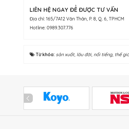
LIÊN HỆ NGAY ĐỂ ĐƯỢC TƯ VẤN
Địa chỉ: 165/7A12 Văn Thân, P. 8, Q. 6, TPHCM
Hotline:
0989.307.776
Từ khóa:
sản xuất
,
lâu đời
,
nổi tiếng
,
thế giớ