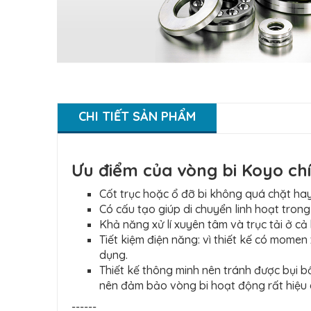
CHI TIẾT SẢN PHẨM
Ưu điểm của vòng bi Koyo ch
Cốt trục hoặc ổ đỡ bi không quá chặt hay
Có cấu tạo giúp di chuyển linh hoạt tron
Khả năng xử lí xuyên tâm và trục tải ở cả
Tiết kiệm điện năng: vì thiết kế có mome
dụng.
Thiết kế thông minh nên tránh được bụi 
nên đảm bảo vòng bi hoạt động rất hiệu 
------