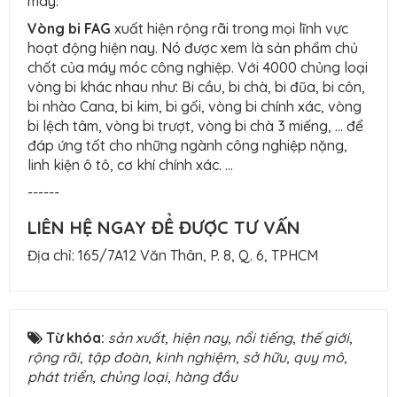
máy.
Vòng bi FAG
xuất hiện rộng rãi trong mọi lĩnh vực
hoạt động hiện nay. Nó được xem là sản phẩm chủ
chốt của máy móc công nghiệp. Với 4000 chủng loại
vòng bi khác nhau như: Bi cầu, bi chà, bi đũa, bi côn,
bi nhào Cana, bi kim, bi gối, vòng bi chính xác, vòng
bi lệch tâm, vòng bi trượt, vòng bi chà 3 miếng, … để
đáp ứng tốt cho những ngành công nghiệp nặng,
linh kiện ô tô, cơ khí chính xác. …
------
LIÊN HỆ NGAY ĐỂ ĐƯỢC TƯ VẤN
Địa chỉ: 165/7A12 Văn Thân, P. 8, Q. 6, TPHCM
Từ khóa:
sản xuất
,
hiện nay
,
nổi tiếng
,
thế giới
,
rộng rãi
,
tập đoàn
,
kinh nghiệm
,
sở hữu
,
quy mô
,
phát triển
,
chủng loại
,
hàng đầu