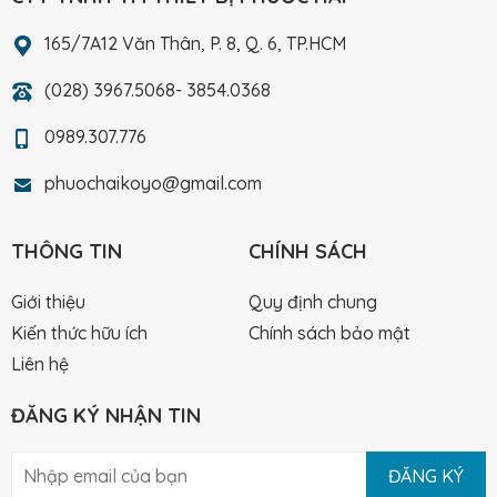
165/7A12 Văn Thân, P. 8, Q. 6, TP.HCM
(028) 3967.5068- 3854.0368
0989.307.776
phuochaikoyo@gmail.com
THÔNG TIN
CHÍNH SÁCH
Giới thiệu
Quy định chung
Kiến thức hữu ích
Chính sách bảo mật
Liên hệ
ĐĂNG KÝ NHẬN TIN
ĐĂNG KÝ