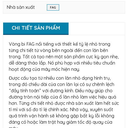
Nhà sản xuất
FAG
CHI TIẾT SẢN PHẨM
Vòng bi FAG nổi tiếng với thiết kế tỷ lệ nhỏ trong
từng chi tiết từ vòng bên ngoài đến con lăn bên
trong. Tất cả tạo nên một sản phẩm cực kỳ gọn nhẹ,
dễ dàng tháo lắp. Nó phù hợp với nhiều tiêu chuẩn
hoạt động của máy móc hiện nay.
Được cấu tạo từ nhiều con lăn nhỏ dạng hình trụ,
trong đó chiều dài của con lăn lại có sự chênh lệch
“đầy tính toán” với đường kính. Điều này giúp cho
đường tròn nội tiếp của ổ lăn nhỏ làm việc hiệu quả
hơn. Từng chi tiết nhỏ được nhà sản xuất làm hết sức
tỉ mỉ với số đo tỉ lệ chính xác. Nhờ vậy, xuyên suốt
quá trình vận hành sẽ không gặp bất kỳ lỗi không
đáng có hoặc làm trật hay giảm tốc độ quay của